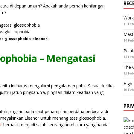
REC
bicara di depan umum? Apakah anda pernah kehilangan
mum?
Work
15 Feb
Maste
s-glossophobia-eleanor-
14 Feb
Pelat
ophobia – Mengatasi
13 Feb
The 
12 Feb
High
anita ini harus mengalami pengalaman pahit. Sesaat ketika
10 Feb
 justru jatuh pingsan. Ya, pingsan dalam keadaan yang
PRI
atuh pingsan pada saat penampilan perdana berbicara di
meyakinkan Eleanor untuk menang atas glossophobia.
t
berhasil menjadi salah seorang pembicara yang handal