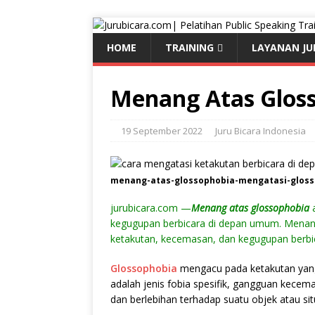
HOME
TRAINING
LAYANAN JU
Menang Atas Glos
19 September 2022
Juru Bicara Indonesia
menang-atas-glossophobia-mengatasi-glos
jurubicara.com —
Menang atas glossophobia
a
kegugupan berbicara di depan umum. Menang
ketakutan, kecemasan, dan kegugupan berbi
Glossophobia
mengacu pada ketakutan yang
adalah jenis fobia spesifik, gangguan kece
dan berlebihan terhadap suatu objek atau sit