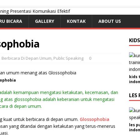
RU BICARA
GALLERY
KONTAK
ABOUT US
sophobia
KID
Berbicara Di Depan Umum
,
Public Speaking
0
kids 
sophobia
indon
dalah kemampuan mengatasi ketakutan, kecemasan, dan
LES 
 atas glossophobia adalah keberanian untuk mengatasi
cara di depan umum.
 kuat untuk berbicara di depan umum.
Glossophobia
les p
masan yang ditandai dengan ketakutan yang terus-menerus
indon
uasi.