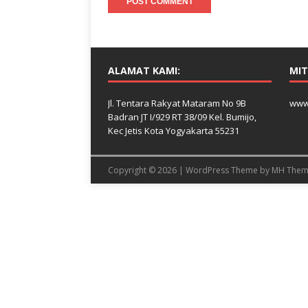
ALAMAT KAMI:
MIT
Jl. Tentara Rakyat Mataram No 9B
www
Badran JT I/929 RT 38/09 Kel. Bumijo,
Kec Jetis Kota Yogyakarta 55231
Copyright © 2026 | WordPress Theme by
MH Them