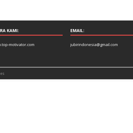
RA KAMI:
EMAIL:
.top-motivator.com
jubirindonesia@gmail.com
es