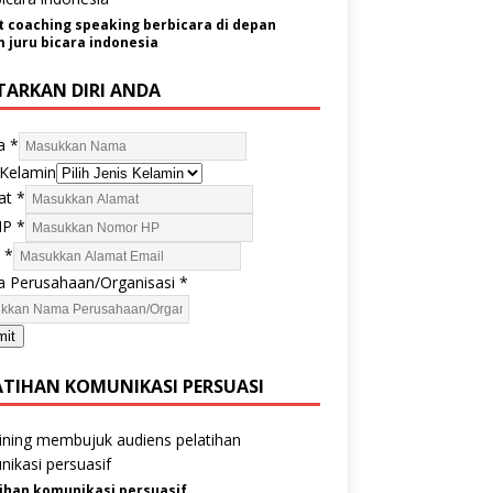
t coaching speaking berbicara di depan
juru bicara indonesia
TARKAN DIRI ANDA
a
*
 Kelamin
at
*
HP
*
l
*
 Perusahaan/Organisasi
*
mit
ATIHAN KOMUNIKASI PERSUASI
ihan komunikasi persuasif