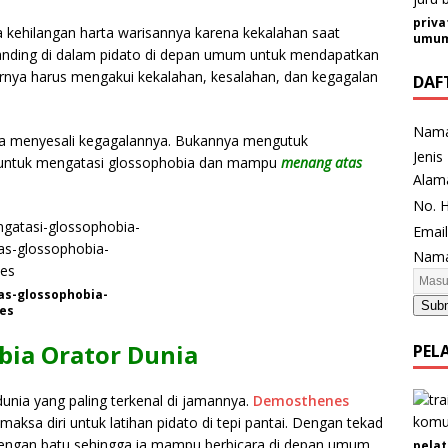
priva
a kehilangan harta warisannya karena kekalahan saat
umum 
rtanding di dalam pidato di depan umum untuk mendapatkan
irnya harus mengakui kekalahan, kesalahan, dan kegagalan
DAF
Nam
a menyesali kegagalannya. Bukannya mengutuk
E
Jenis
ad untuk mengatasi glossophobia dan mampu
menang atas
m
Alam
a
No. 
i
Emai
l
Nama
K
e
s-glossophobia-
Sub
l
es
a
ia Orator Dunia
PEL
m
i
n
dunia yang paling terkenal di jamannya.
Demosthenes
J
sa diri untuk latihan pidato di tepi pantai. Dengan tekad
e
engan batu sehingga ia mampu berbicara di depan umum
pelat