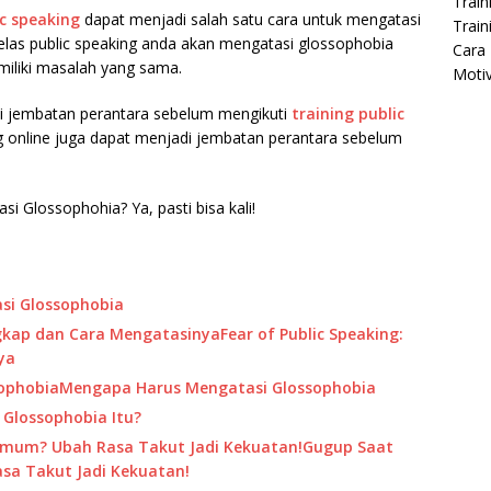
Train
ic speaking
dapat menjadi salah satu cara untuk mengatasi
Train
elas public speaking anda akan mengatasi glossophobia
Cara 
liki masalah yang sama.
Moti
adi jembatan perantara sebelum mengikuti
training public
g online juga dapat menjadi jembatan perantara sebelum
.
Glossophohia? Ya, pasti bisa kali!
si Glossophobia
Fear of Public Speaking:
ya
Mengapa Harus Mengatasi Glossophobia
 Glossophobia Itu?
Gugup Saat
sa Takut Jadi Kekuatan!