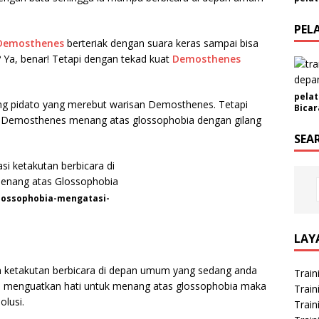
n
i
PEL
Demosthenes
berteriak dengan suara keras sampai bisa
s
? Ya, benar! Tetapi dengan tekad kuat
Demosthenes
pelat
ng pidato yang merebut warisan Demosthenes. Tetapi
Bicar
a Demosthenes menang atas glossophobia dengan gilang
SEA
lossophobia-mengatasi-
LAY
 ketakutan berbicara di depan umum yang sedang anda
Train
anda menguatkan hati untuk menang atas glossophobia maka
Train
olusi.
Train