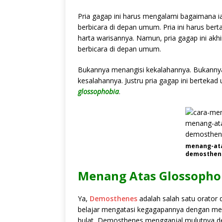
Pria gagap ini harus mengalami bagaimana i
berbicara di depan umum. Pria ini harus be
harta warisannya. Namun, pria gagap ini akh
berbicara di depan umum.
Bukannya menangisi kekalahannya. Bukanny
kesalahannya. Justru pria gagap ini bertek
glossophobia
.
menang-ata
demosthen
Menang Atas Glossophob
Ya,
Demosthenes
adalah salah satu orator 
belajar mengatasi kegagapannya dengan memak
bulat, Demosthenes mengganjal mulutnya d