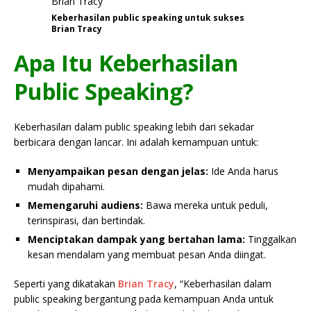
Keberhasilan public speaking untuk sukses
Brian Tracy
Apa Itu Keberhasilan
Public Speaking?
Keberhasilan dalam public speaking lebih dari sekadar
berbicara dengan lancar. Ini adalah kemampuan untuk:
Menyampaikan pesan dengan jelas:
Ide Anda harus
mudah dipahami.
Memengaruhi audiens:
Bawa mereka untuk peduli,
terinspirasi, dan bertindak.
Menciptakan dampak yang bertahan lama:
Tinggalkan
kesan mendalam yang membuat pesan Anda diingat.
Seperti yang dikatakan
Brian Tracy
, “Keberhasilan dalam
public speaking bergantung pada kemampuan Anda untuk