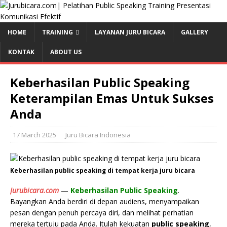
HOME
TRAINING
LAYANAN JURU BICARA
GALLERY
KONTAK
ABOUT US
Keberhasilan Public Speaking
Keterampilan Emas Untuk Sukses
Anda
17 March 2025
Juru Bicara Indonesia
Keberhasilan public speaking di tempat kerja juru bicara
Jurubicara.com
—
Keberhasilan Public Speaking
.
Bayangkan Anda berdiri di depan audiens, menyampaikan
pesan dengan penuh percaya diri, dan melihat perhatian
mereka tertuju pada Anda. Itulah kekuatan
public speaking
,