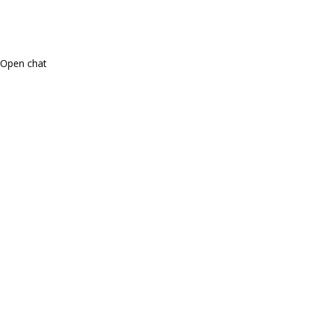
Open chat