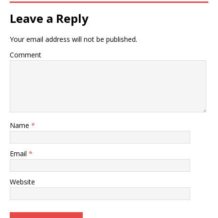
Leave a Reply
Your email address will not be published.
Comment
Name
*
Email
*
Website