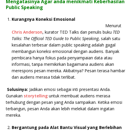
Mengatasinya Agar anda menikmati Keberhasilan
Public Speaking
Kurangnya Koneksi Emosional
Menurut
Chris Anderson
, kurator TED Talks dan penulis buku
TED
Talks: The Official TED Guide to Public Speaking
, salah satu
kesalahan terbesar dalam public speaking adalah gagal
membangun koneksi emosional dengan audiens. Banyak
pembicara hanya fokus pada penyampaian data atau
informasi, tanpa memikirkan bagaimana audiens akan
merespons pesan mereka. Akibatnya? Pesan terasa hambar
dan audiens merasa tidak terlibat.
Solusinya:
Jadikan emosi sebagai inti presentasi Anda.
Gunakan
storytelling
untuk membuat audiens merasa
terhubung dengan pesan yang Anda sampaikan. Ketika emosi
terbangun, pesan Anda akan lebih melekat dalam ingatan
mereka.
Bergantung pada Alat Bantu Visual yang Berlebihan