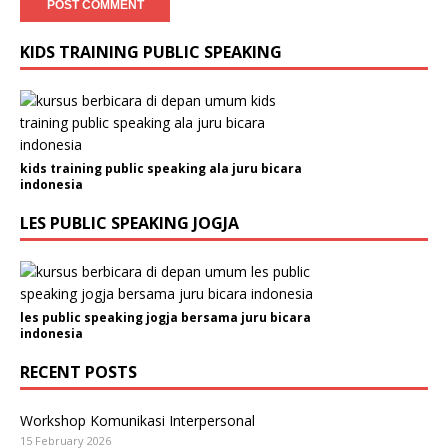
KIDS TRAINING PUBLIC SPEAKING
kids training public speaking ala juru bicara
indonesia
LES PUBLIC SPEAKING JOGJA
les public speaking jogja bersama juru bicara
indonesia
RECENT POSTS
Workshop Komunikasi Interpersonal
15 February 2026