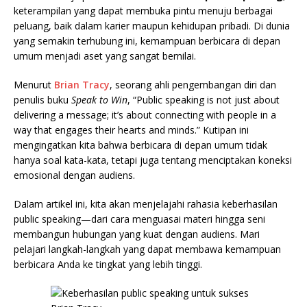
keterampilan yang dapat membuka pintu menuju berbagai
peluang, baik dalam karier maupun kehidupan pribadi. Di dunia
yang semakin terhubung ini, kemampuan berbicara di depan
umum menjadi aset yang sangat bernilai.
Menurut
Brian Tracy
, seorang ahli pengembangan diri dan
penulis buku
Speak to Win
, “Public speaking is not just about
delivering a message; it’s about connecting with people in a
way that engages their hearts and minds.” Kutipan ini
mengingatkan kita bahwa berbicara di depan umum tidak
hanya soal kata-kata, tetapi juga tentang menciptakan koneksi
emosional dengan audiens.
Dalam artikel ini, kita akan menjelajahi rahasia keberhasilan
public speaking—dari cara menguasai materi hingga seni
membangun hubungan yang kuat dengan audiens. Mari
pelajari langkah-langkah yang dapat membawa kemampuan
berbicara Anda ke tingkat yang lebih tinggi.