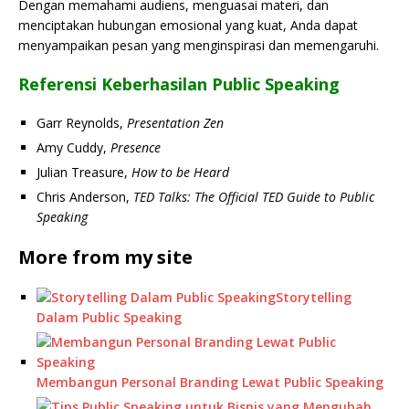
Dengan memahami audiens, menguasai materi, dan
menciptakan hubungan emosional yang kuat, Anda dapat
menyampaikan pesan yang menginspirasi dan memengaruhi.
Referensi Keberhasilan Public Speaking
Garr Reynolds,
Presentation Zen
Amy Cuddy,
Presence
Julian Treasure,
How to be Heard
Chris Anderson,
TED Talks: The Official TED Guide to Public
Speaking
More from my site
Storytelling
Dalam Public Speaking
Membangun Personal Branding Lewat Public Speaking