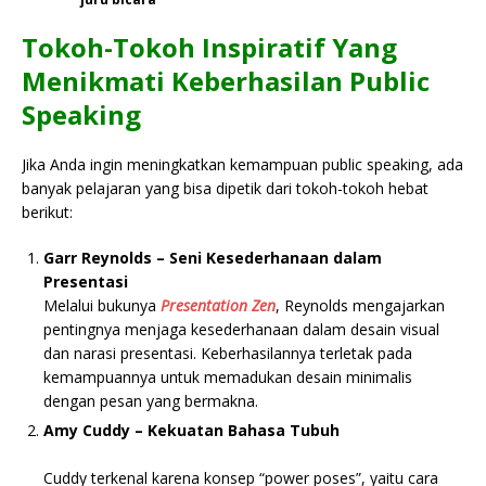
Tokoh-Tokoh Inspiratif Yang
Menikmati Keberhasilan Public
Speaking
Jika Anda ingin meningkatkan kemampuan public speaking, ada
banyak pelajaran yang bisa dipetik dari tokoh-tokoh hebat
berikut:
Garr Reynolds – Seni Kesederhanaan dalam
Presentasi
Melalui bukunya
Presentation Zen
, Reynolds mengajarkan
pentingnya menjaga kesederhanaan dalam desain visual
dan narasi presentasi. Keberhasilannya terletak pada
kemampuannya untuk memadukan desain minimalis
dengan pesan yang bermakna.
Amy Cuddy – Kekuatan Bahasa Tubuh
Cuddy terkenal karena konsep “power poses”, yaitu cara