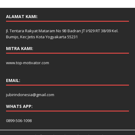
ALAMAT KAMI:
Jl. Tentara Rakyat Mataram No 9B Badran JT I/929 RT 38/09 Kel.
Bumijo, Kec Jetis Kota Yogyakarta 55231
MITRA KAMI:
www.top-motivator.com
EMAIL:
jubirindonesia@gmail.com
WHATS APP:
0899-506-1098