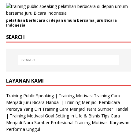
r
g
a
n
pelatihan berbicara di depan umum bersama Juru Bicara
Indonesia
i
s
SEARCH
a
s
i
LAYANAN KAMI
Training Public Speaking | Training Motivasi Training Cara
Menjadi Juru Bicara Handal | Training Menjadi Pembicara
Percaya Yang Diri Training Cara Menjadi Nara Sumber Handal
| Training Motivasi Goal Setting In Life & Bisnis Tips Cara
Menjadi Nara Sumber Profesional Training Motivasi Karyawan
Performa Unggul