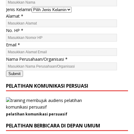
Jenis Kelamin
H
Alamat
*
P
N
No. HP
*
a
m
Email
*
a
P
Nama Perusahaan/Organisasi
*
e
r
Submit
u
s
PELATIHAN KOMUNIKASI PERSUASI
a
h
a
a
pelatihan komunikasi persuasif
n
/
PELATIHAN BERBICARA DI DEPAN UMUM
O