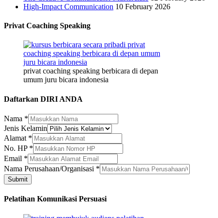
High-Impact Communication
10 February 2026
Privat Coaching Speaking
privat coaching speaking berbicara di depan
umum juru bicara indonesia
Daftarkan DIRI ANDA
Jenis
Nama
*
Nama
Jenis Kelamin
Nama
Alamat
*
No. HP
*
Email
*
Nama Perusahaan/Organisasi
*
Submit
Pelatihan Komunikasi Persuasi