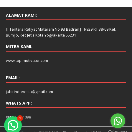
ALAMAT KAMI:
Jl. Tentara Rakyat Mataram No 9B Badran JT I/929 RT 38/09 Kel.
Bumijo, Kec Jetis Kota Yogyakarta 55231
MITRA KAMI:
www.top-motivator.com
EMAIL:
jubirindonesia@gmail.com
WHATS APP:
0899-506-1098
1