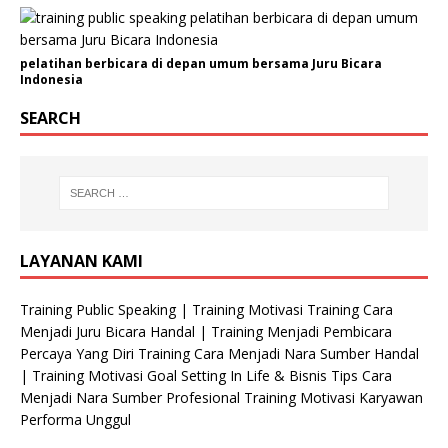
r
g
a
pelatihan berbicara di depan umum bersama Juru Bicara
n
Indonesia
i
SEARCH
s
a
s
i
LAYANAN KAMI
Training Public Speaking | Training Motivasi Training Cara
Menjadi Juru Bicara Handal | Training Menjadi Pembicara
Percaya Yang Diri Training Cara Menjadi Nara Sumber Handal
| Training Motivasi Goal Setting In Life & Bisnis Tips Cara
Menjadi Nara Sumber Profesional Training Motivasi Karyawan
Performa Unggul