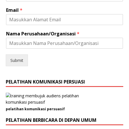
Email
*
J
Nama Perusahaan/Organisasi
*
e
n
i
s
*
Submit
P
e
r
PELATIHAN KOMUNIKASI PERSUASI
u
s
a
h
a
pelatihan komunikasi persuasif
a
n
PELATIHAN BERBICARA DI DEPAN UMUM
/
O