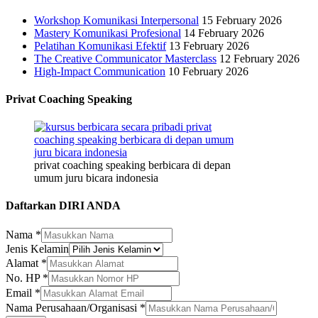
Workshop Komunikasi Interpersonal
15 February 2026
Mastery Komunikasi Profesional
14 February 2026
Pelatihan Komunikasi Efektif
13 February 2026
The Creative Communicator Masterclass
12 February 2026
High-Impact Communication
10 February 2026
Privat Coaching Speaking
privat coaching speaking berbicara di depan
umum juru bicara indonesia
Daftarkan DIRI ANDA
Email
Nama
*
Alamat
Jenis Kelamin
No.
Alamat
*
No. HP
*
Email
*
Nama Perusahaan/Organisasi
*